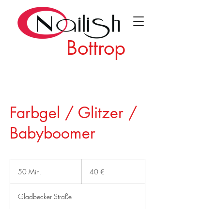
Bottrop
Farbgel / Glitzer /
Babyboomer
40
Euro
50 Min.
5
40 €
0
M
Gladbecker Straße
i
n