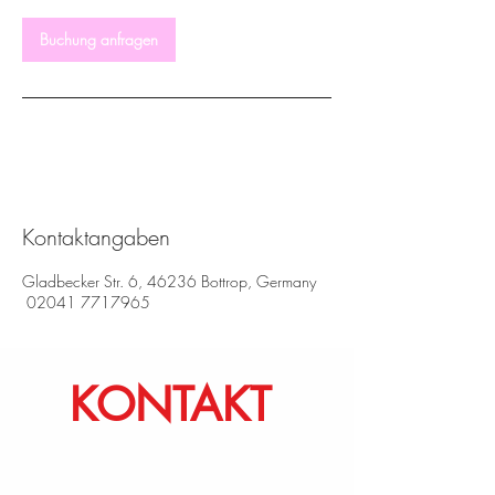
.
Buchung anfragen
Kontaktangaben
Gladbecker Str. 6, 46236 Bottrop, Germany
02041 7717965
KONTAKT