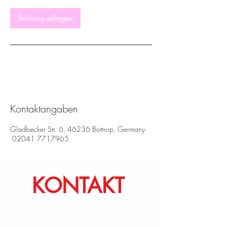
.
Buchung anfragen
Kontaktangaben
Gladbecker Str. 6, 46236 Bottrop, Germany
02041 7717965
KONTAKT