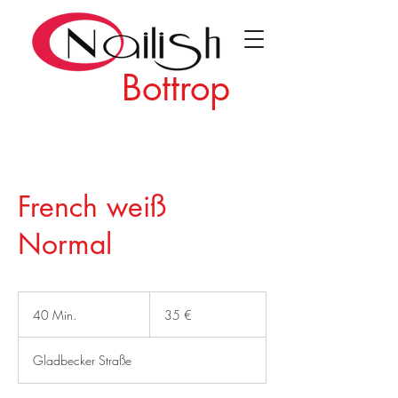
Bottrop
French weiß
Normal
35
Euro
40 Min.
4
35 €
0
M
Gladbecker Straße
i
n