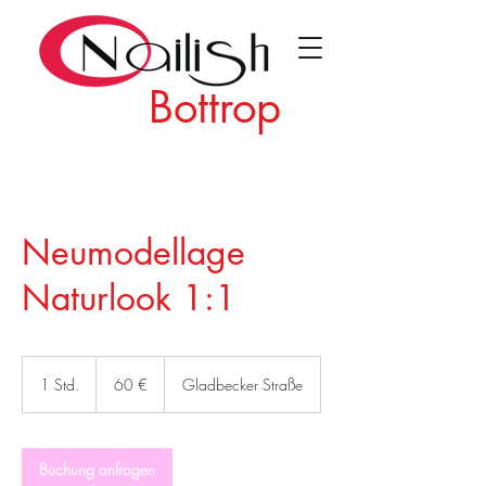
Bottrop
Neumodellage
Naturlook 1:1
60
Euro
1 Std.
1
60 €
Gladbecker Straße
S
t
d
Buchung anfragen